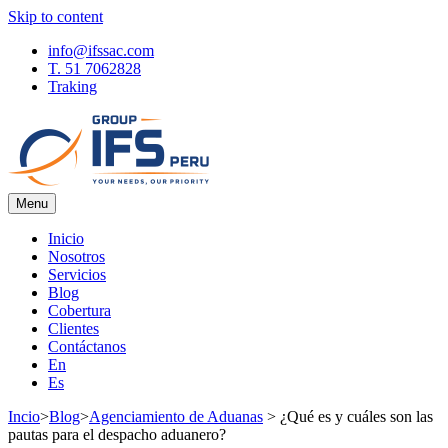
Skip to content
info@ifssac.com
T. 51 7062828
Traking
Menu
IFS Blog
Inicio
Nosotros
Servicios
Blog
Cobertura
Clientes
Contáctanos
En
Es
Incio
>
Blog
>
Agenciamiento de Aduanas
>
¿Qué es y cuáles son las
pautas para el despacho aduanero?