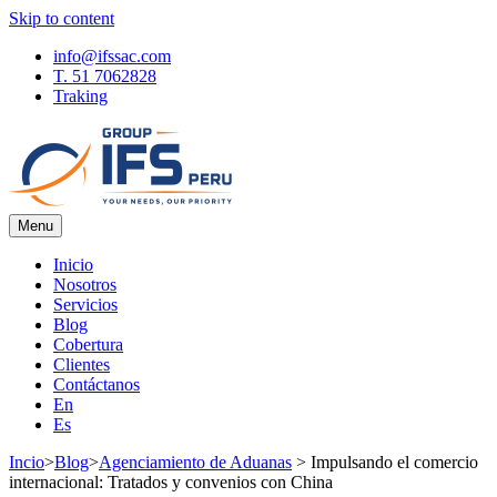
Skip to content
info@ifssac.com
T. 51 7062828
Traking
Menu
IFS Blog
Inicio
Nosotros
Servicios
Blog
Cobertura
Clientes
Contáctanos
En
Es
Incio
>
Blog
>
Agenciamiento de Aduanas
>
Impulsando el comercio
internacional: Tratados y convenios con China