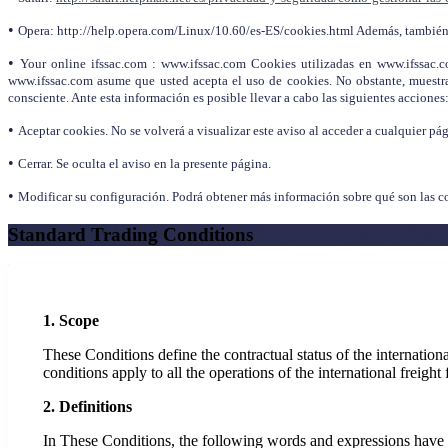
•
Opera: http://help.opera.com/Linux/10.60/es-ES/cookies.html Además, también 
•
Your online ifssac.com : www.ifssac.com Cookies utilizadas en www.ifssac.co
www.ifssac.com asume que usted acepta el uso de cookies. No obstante, muestra 
consciente. Ante esta información es posible llevar a cabo las siguientes acciones
•
Aceptar cookies. No se volverá a visualizar este aviso al acceder a cualquier pág
•
Cerrar. Se oculta el aviso en la presente página.
•
Modificar su configuración. Podrá obtener más información sobre qué son las co
Standard Trading Conditions
1. Scope
These Conditions define the contractual status of the internation
conditions apply to all the operations of the international freig
2. Definitions
In These Conditions, the following words and expressions have t