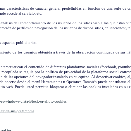
as características de carácter general predefinidas en función de una serie de cr
nde accede al servicio, etc.
análisis del comportamiento de los usuarios de los sitios web a los que están vi
oración de perfiles de navegación de los usuarios de dichos sitios, aplicaciones y pl
s espacios publicitarios.
nto de los usuarios obtenida a través de la observación continuada de sus hábit
interactuar con el contenido de diferentes plataformas sociales (facebook, youtube,
n recopilada se regula por la política de privacidad de la plataforma social corre
n de las opciones del navegador instalado en su equipo. Al desactivar cookies, al
uede hacerse desde el menú Herramientas u Opciones. También puede consultarse e
tio web. Puede usted permitir, bloquear o eliminar las cookies instaladas en su 
-es/windows-vista/Block-or-allow-cookies
uarden-sus-preferencia
cookies/