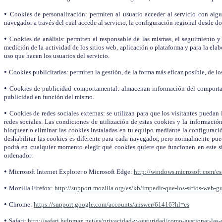
•
Cookies de personalización: permiten al usuario acceder al servicio con algun
navegador a través del cual accede al servicio, la configuración regional desde do
•
Cookies de análisis: permiten al responsable de las mismas, el seguimiento y 
medición de la actividad de los sitios web, aplicación o plataforma y para la elab
uso que hacen los usuarios del servicio.
•
Cookies publicitarias: permiten la gestión, de la forma más eficaz posible, de lo
•
Cookies de publicidad comportamental: almacenan información del comportamie
publicidad en función del mismo.
•
Cookies de redes sociales externas: se utilizan para que los visitantes puedan 
redes sociales. Las condiciones de utilización de estas cookies y la informació
bloquear o eliminar las cookies instaladas en tu equipo mediante la configuració
deshabilitar las cookies es diferente para cada navegador, pero normalmente p
podrá en cualquier momento elegir qué cookies quiere que funcionen en este si
ordenador:
•
Microsoft Internet Explorer o Microsoft Edge:
http://windows.microsoft.com/es
•
Mozilla Firefox:
http://support.mozilla.org/es/kb/impedir-que-los-sitios-web-g
•
Chrome:
https://support.google.com/accounts/answer/61416?hl=es
•
Safari:
http://safari.helpmax.net/es/privacidad-y-seguridad/como-gestionar-las-