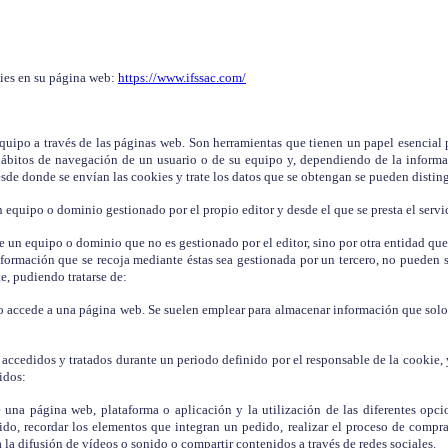
es en su página web:
https://www.ifssac.com/
uipo a través de las páginas web. Son herramientas que tienen un papel esencial p
ábitos de navegación de un usuario o de su equipo y, dependiendo de la informaci
de donde se envían las cookies y trate los datos que se obtengan se pueden disting
equipo o dominio gestionado por el propio editor y desde el que se presta el servic
 un equipo o dominio que no es gestionado por el editor, sino por otra entidad que 
nformación que se recoja mediante éstas sea gestionada por un tercero, no pueden
, pudiendo tratarse de:
o accede a una página web. Se suelen emplear para almacenar información que solo in
accedidos y tratados durante un periodo definido por el responsable de la cookie, y
idos:
una página web, plataforma o aplicación y la utilización de las diferentes opcio
gido, recordar los elementos que integran un pedido, realizar el proceso de compra
la difusión de vídeos o sonido o compartir contenidos a través de redes sociales.