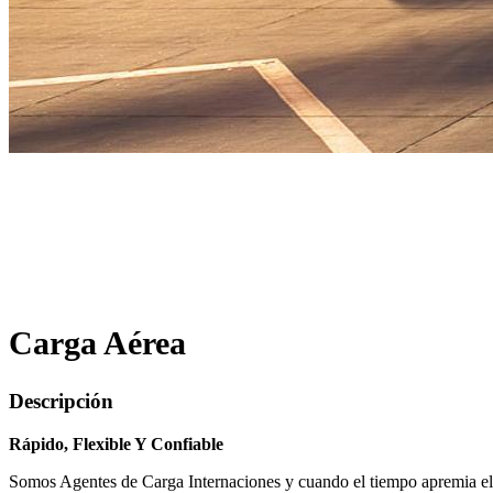
Contacte a Nuestro Especialista en
Carga Aérea
Yajaira Llerena
E.
yajaira.llerena@ifssac.com
T.
+51 1 7062828
Carga Aérea
Descripción
Rápido, Flexible Y Confiable
Somos Agentes de Carga Internaciones y cuando el tiempo apremia el 