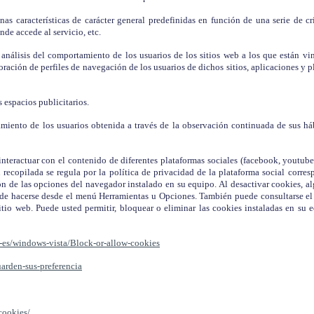
as características de carácter general predefinidas en función de una serie de cr
nde accede al servicio, etc.
análisis del comportamiento de los usuarios de los sitios web a los que están vi
oración de perfiles de navegación de los usuarios de dichos sitios, aplicaciones y pl
s espacios publicitarios.
nto de los usuarios obtenida a través de la observación continuada de sus hábit
interactuar con el contenido de diferentes plataformas sociales (facebook, youtube,
n recopilada se regula por la política de privacidad de la plataforma social corre
n de las opciones del navegador instalado en su equipo. Al desactivar cookies, al
uede hacerse desde el menú Herramientas u Opciones. También puede consultarse e
tio web. Puede usted permitir, bloquear o eliminar las cookies instaladas en su 
-es/windows-vista/Block-or-allow-cookies
uarden-sus-preferencia
cookies/