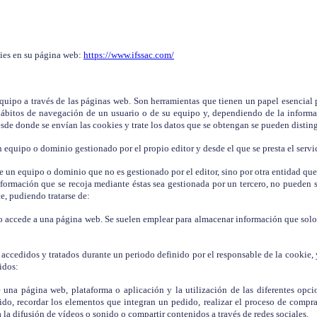
es en su página web:
https://www.ifssac.com/
uipo a través de las páginas web. Son herramientas que tienen un papel esencial p
ábitos de navegación de un usuario o de su equipo y, dependiendo de la informaci
de donde se envían las cookies y trate los datos que se obtengan se pueden disting
equipo o dominio gestionado por el propio editor y desde el que se presta el servic
 un equipo o dominio que no es gestionado por el editor, sino por otra entidad que 
nformación que se recoja mediante éstas sea gestionada por un tercero, no pueden
, pudiendo tratarse de:
o accede a una página web. Se suelen emplear para almacenar información que solo in
accedidos y tratados durante un periodo definido por el responsable de la cookie, y
idos:
una página web, plataforma o aplicación y la utilización de las diferentes opcio
gido, recordar los elementos que integran un pedido, realizar el proceso de compra
la difusión de vídeos o sonido o compartir contenidos a través de redes sociales.