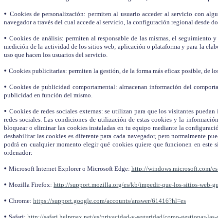
•
Cookies de personalización: permiten al usuario acceder al servicio con algun
navegador a través del cual accede al servicio, la configuración regional desde do
•
Cookies de análisis: permiten al responsable de las mismas, el seguimiento y 
medición de la actividad de los sitios web, aplicación o plataforma y para la elab
uso que hacen los usuarios del servicio.
•
Cookies publicitarias: permiten la gestión, de la forma más eficaz posible, de lo
•
Cookies de publicidad comportamental: almacenan información del comportamie
publicidad en función del mismo.
•
Cookies de redes sociales externas: se utilizan para que los visitantes puedan 
redes sociales. Las condiciones de utilización de estas cookies y la informació
bloquear o eliminar las cookies instaladas en tu equipo mediante la configuració
deshabilitar las cookies es diferente para cada navegador, pero normalmente p
podrá en cualquier momento elegir qué cookies quiere que funcionen en este si
ordenador:
•
Microsoft Internet Explorer o Microsoft Edge:
http://windows.microsoft.com/es
•
Mozilla Firefox:
http://support.mozilla.org/es/kb/impedir-que-los-sitios-web-g
•
Chrome:
https://support.google.com/accounts/answer/61416?hl=es
•
Safari:
http://safari.helpmax.net/es/privacidad-y-seguridad/como-gestionar-las-