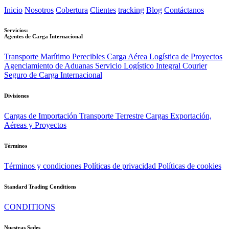
Inicio
Nosotros
Cobertura
Clientes
tracking
Blog
Contáctanos
Servicios:
Agentes de Carga Internacional
Transporte Marítimo
Perecibles
Carga Aérea
Logística de Proyectos
Agenciamiento de Aduanas
Servicio Logístico Integral
Courier
Seguro de Carga Internacional
Divisiones
Cargas de Importación
Transporte Terrestre
Cargas Exportación,
Aéreas y Proyectos
Términos
Términos y condiciones
Políticas de privacidad
Políticas de cookies
Standard Trading Conditions
CONDITIONS
Nuestras Sedes