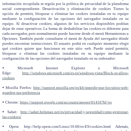
información recopilada se regula por la política de privacidad de la plataforma
social correspondiente. Desactivación y eliminación de cookies Tienes la
opción de permitir, bloquear o eliminar las cookies instaladas en tu equipo
mediante la configuración de las opciones del navegador instalado en su
equipo. Al desactivar cookies, algunos de los servicios disponibles podrían
dejar de estar operativos. La forma de deshabilitar las cookies es diferente para
cada navegador, pero normalmente puede hacerse desde el menú Herramientas u
Opciones. También puede consultarse el menú de Ayuda del navegador dónde
puedes encontrar instrucciones. El usuario podrá en cualquier momento elegir
qué cookies quiere que funcionen en este sitio web. Puede usted permitir,
bloquear o eliminar las cookies instaladas en su equipo mediante la
configuración de las opciones del navegador instalado en su ordenador:
•
Microsoft Internet Explorer o Microsoft
Edge:
http://windows.microsoft.com/es-es/windows-vista/Block-or-allow-
cookies
•
Mozilla Firefox:
http://support.mozilla.org/es/kb/impedir-que-los-sitios-web-
guarden-sus-preferencia
•
Chrome:
https://support.google.com/accounts/answer/61416?hl=es
•
Safari:
http://safari.helpmax.net/es/privacidad-y-seguridad/como-gestionar-
las-cookies/
•
Opera: http://help.opera.com/Linux/10.60/es-ES/cookies.html Además,