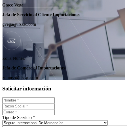
Grace Vega
Jefa de Servicio al Cliente Importaciones
gvega@ifssac.com
Zoila Nuñez
Jefa de Comercial Importaciones
znunez@ifssac.com
Solicitar información
Tipo de Servicio *