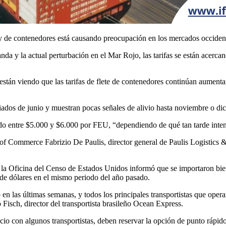
y de contenedores está causando preocupación en los mercados occident
nda y la actual perturbación en el Mar Rojo, las tarifas se están acerc
e están viendo que las tarifas de flete de contenedores continúan aumen
iados de junio y muestran pocas señales de alivio hasta noviembre o dic
ado entre $5.000 y $6.000 por FEU, “dependiendo de qué tan tarde inten
al of Commerce Fabrizio De Paulis, director general de Paulis Logistic
 la Oficina del Censo de Estados Unidos informó que se importaron bie
s de dólares en el mismo periodo del año pasado.
co en las últimas semanas, y todos los principales transportistas que
Fisch, director del transportista brasileño Ocean Express.
vicio con algunos transportistas, deben reservar la opción de punto rápid