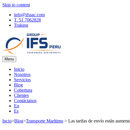
Skip to content
info@ifssac.com
T. 51 7062828
Traking
Menu
IFS Blog
Inicio
Nosotros
Servicios
Blog
Cobertura
Clientes
Contáctanos
En
Es
Incio
>
Blog
>
Transporte Marítimo
>
Las tarifas de envío están aument