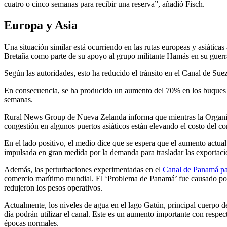
cuatro o cinco semanas para recibir una reserva”, añadió Fisch.
Europa y Asia
Una situación similar está ocurriendo en las rutas europeas y asiátic
Bretaña como parte de su apoyo al grupo militante Hamás en su guerra
Según las autoridades, esto ha reducido el tránsito en el Canal de Su
En consecuencia, se ha producido un aumento del 70% en los buques 
semanas.
Rural News Group de Nueva Zelanda informa que mientras la Organiza
congestión en algunos puertos asiáticos están elevando el costo del com
En el lado positivo, el medio dice que se espera que el aumento actu
impulsada en gran medida por la demanda para trasladar las exportac
Además, las perturbaciones experimentadas en el
Canal de Panamá pa
comercio marítimo mundial. El ‘Problema de Panamá’ fue causado por u
redujeron los pesos operativos.
Actualmente, los niveles de agua en el lago Gatún, principal cuerpo d
día podrán utilizar el canal. Este es un aumento importante con respec
épocas normales.