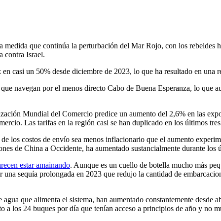
as a medida que continúa la perturbación del Mar Rojo, con los rebeldes
 contra Israel.
ez en casi un 50% desde diciembre de 2023, lo que ha resultado en una 
que navegan por el menos directo Cabo de Buena Esperanza, lo que aume
ción Mundial del Comercio predice un aumento del 2,6% en las exporta
ercio. Las tarifas en la región casi se han duplicado en los últimos tre
al de los costos de envío sea menos inflacionario que el aumento exper
iones de China a Occidente, ha aumentado sustancialmente durante los 
recen estar amainando
. Aunque es un cuello de botella mucho más pequ
na sequía prolongada en 2023 que redujo la cantidad de embarcaciones 
e agua que alimenta el sistema, han aumentado constantemente desde abri
to a los 24 buques por día que tenían acceso a principios de año y no mu