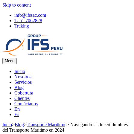
Skip to content
info@ifssac.com
T. 51 7062828
Traking
Menu
IFS Blog
Inicio
Nosotros
Servicios
Blog
Cobertura
Clientes
Contáctanos
En
Es
Incio
>
Blog
>
Transporte Marítimo
>
Navegando las Incertidumbres
del Transporte Marítimo en 2024